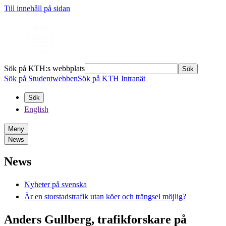
Till innehåll på sidan
Sök på KTH:s webbplats
Sök
Sök på Studentwebben
Sök på KTH Intranät
Sök
English
Meny
News
News
Nyheter på svenska
Är en storstadstrafik utan köer och trängsel möjlig?
Anders Gullberg, trafikforskare på