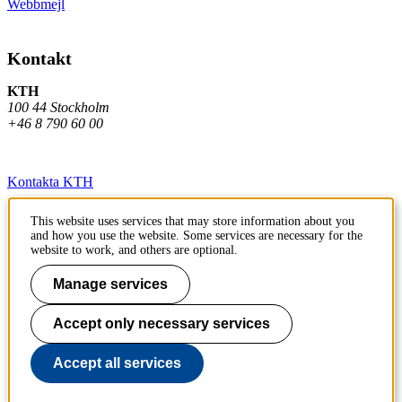
Webbmejl
Kontakt
KTH
100 44 Stockholm
+46 8 790 60 00
Kontakta KTH
Jobba på KTH
This website uses services that may store information about you
and how you use the website. Some services are necessary for the
Press och media
website to work, and others are optional.
Faktura och betalning KTH
Manage services
Om KTH:s webbplatser
Accept only necessary services
Tillgänglighetsredogörelse
Accept all services
Till sidans topp