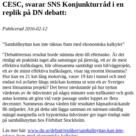
CESC, svarar SNS Konjunkturråd i en
replik på DN debatt:
Publicerad 2016-02-12
”Samhällnyttan kan inte räknas fram med ekonomiska kalkyler”
"Debattörernas resultat borde stämma dem till eftertanke. Är det
rimligt att praktiskt taget alla satsningar på järnväg, ett av de mest
effektiva trafikslagen, blir olönsamma samtidigt som bil/vägprojekt,
ett av de minst effektiva trafikslagen, visar sig enormt lönsamma?
Hur kan en 21 km lång motorväg, varav 19 km i tunnel och med
endast två avfarter längs sträckan komma ut som ett av Sveriges
mest lönsamma projekt? Det beror uteslutande på hur nyttan
värderats av de tidsvinster på några minuter som trafikanter och gods
antas komma att göra vid varje passage under loppet av flera
decennier. Summeras dessa värden blir resultatet häpnadsväckande
86 miljarder. Att på detta sätt lägga samman en närmast oändlig
mängd marginella och hypotetiska tidsvinster ger inget rimligt mått
på samhällsnyttan hos Förbifart Stockholm.
Läs mer här:
www.dn.se/debatt/repliker/samhallnyttan-kan-inte-
raknas-fram-med-ekonomiska-kalkyler/