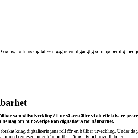
ål? Grattis, nu finns digitaliseringsguiden tillgänglig som hjälper dig m
lbarhet
hållbar samhällsutveckling? Hur säkerställer vi att effektivare proc
 heldag om hur Sverige kan digitalisera för hållbarhet.
skat kring digitaliseringens roll för en hållbar utveckling. Under dagen 
lar med representanter från politik, näringsliv och myndigheter.