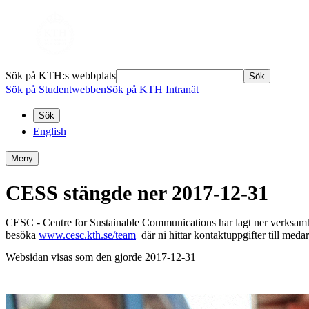
Sök på KTH:s webbplats
Sök
Sök på Studentwebben
Sök på KTH Intranät
Sök
English
Meny
CESS stängde ner 2017-12-31
CESC - Centre for Sustainable Communications har lagt ner verksamhe
besöka
www.cesc.kth.se/team
där ni hittar kontaktuppgifter till med
Websidan visas som den gjorde 2017-12-31