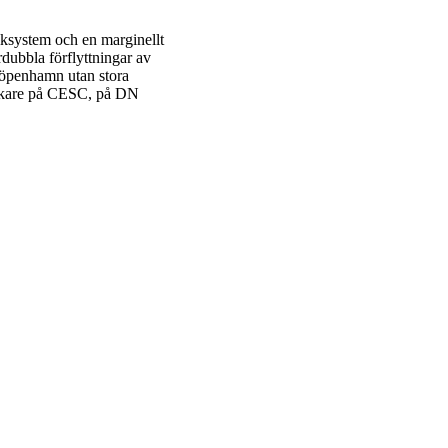
fiksystem och en marginellt
dubbla förflyttningar av
öpenhamn utan stora
rskare på CESC, på DN