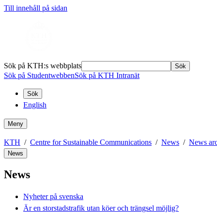
Till innehåll på sidan
Sök på KTH:s webbplats
Sök
Sök på Studentwebben
Sök på KTH Intranät
Sök
English
Meny
KTH
Centre for Sustainable Communications
News
News arc
News
News
Nyheter på svenska
Är en storstadstrafik utan köer och trängsel möjlig?