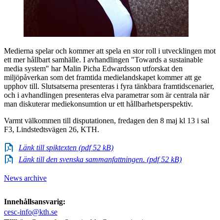
Medierna spelar och kommer att spela en stor roll i utvecklingen mot
ett mer hållbart samhälle. I avhandlingen "Towards a sustainable
media system" har Malin Picha Edwardsson utforskat den
miljöpåverkan som det framtida medielandskapet kommer att ge
upphov till. Slutsatserna presenteras i fyra tänkbara framtidscenarier,
och i avhandlingen presenteras elva parametrar som är centrala när
man diskuterar mediekonsumtion ur ett hållbarhetsperspektiv.
Varmt välkommen till disputationen, fredagen den 8 maj kl 13 i sal
F3, Lindstedtsvägen 26, KTH.
Länk till spiktexten (pdf 52 kB)
Länk till den svenska sammanfattningen. (pdf 52 kB)
News archive
Innehållsansvarig:
cesc-info@kth.se