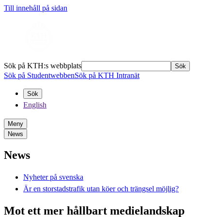
Till innehåll på sidan
Sök på KTH:s webbplats
Sök
Sök på Studentwebben
Sök på KTH Intranät
Sök
English
Meny
News
News
Nyheter på svenska
Är en storstadstrafik utan köer och trängsel möjlig?
Mot ett mer hållbart medielandskap