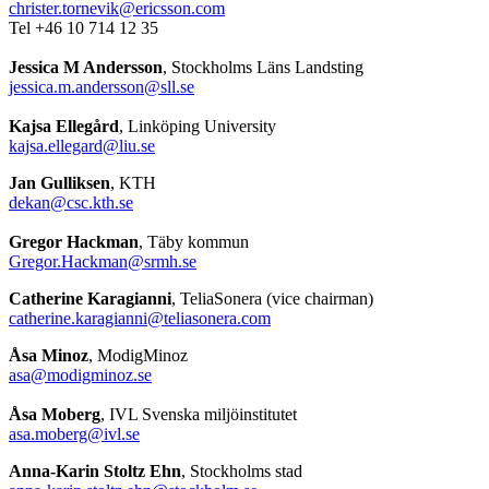
christer.tornevik@ericsson.com
Tel +46 10 714 12 35
Jessica M Andersson
, Stockholms Läns Landsting
jessica.m.andersson@sll.se
Kajsa Ellegård
, Linköping University
kajsa.ellegard@liu.se
Jan Gulliksen
, KTH
dekan@csc.kth.se
Gregor Hackman
, Täby kommun
Gregor.Hackman@srmh.se
Catherine Karagianni
, TeliaSonera (vice chairman)
catherine.karagianni@teliasonera.com
Åsa Minoz
, ModigMinoz
asa@modigminoz.se
Åsa Moberg
, IVL Svenska miljöinstitutet
asa.moberg@ivl.se
Anna-Karin Stoltz Ehn
, Stockholms stad