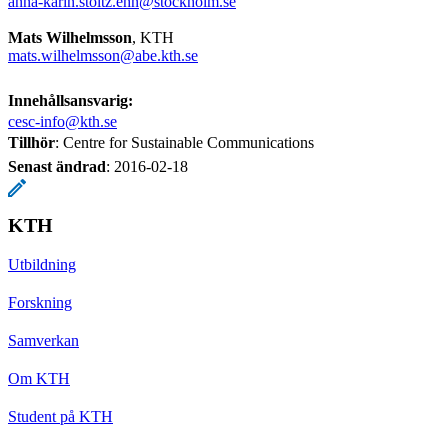
anna-karin.stoltz.ehn@stockholm.se
Mats Wilhelmsson
, KTH
mats.wilhelmsson@abe.kth.se
Innehållsansvarig:
cesc-info@kth.se
Tillhör
: Centre for Sustainable Communications
Senast ändrad
:
2016-02-18
KTH
Utbildning
Forskning
Samverkan
Om KTH
Student på KTH