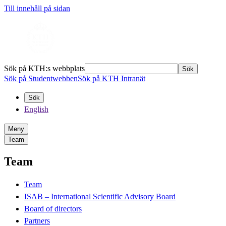
Till innehåll på sidan
Sök på KTH:s webbplats
Sök
Sök på Studentwebben
Sök på KTH Intranät
Sök
English
Meny
Team
Team
Team
ISAB – International Scientific Advisory Board
Board of directors
Partners