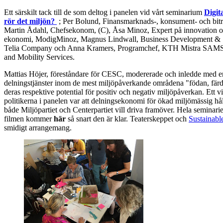
Ett särskilt tack till de som deltog i panelen vid vårt seminarium
Digit
rör det miljön?
; Per Bolund, Finansmarknads-, konsument- och bitr
Martin Ådahl, Chefsekonom, (C), Åsa Minoz, Expert på innovation oc
ekonomi, ModigMinoz, Magnus Lindwall, Business Development & S
Telia Company och Anna Kramers, Programchef, KTH Mistra SAMS - 
and Mobility Services.
Mattias Höjer, föreståndare för CESC, modererade och inledde med e
delningstjänster inom de mest miljöpåverkande områdena "födan, färd
deras respektive potential för positiv och negativ miljöpåverkan. Ett v
politikerna i panelen var att delningsekonomi för ökad miljömässig hå
både Miljöpartiet och Centerpartiet vill driva framöver. Hela seminarie
filmen kommer
här
så snart den är klar. Teaterskeppet och
Sustainabl
smidigt arrangemang.