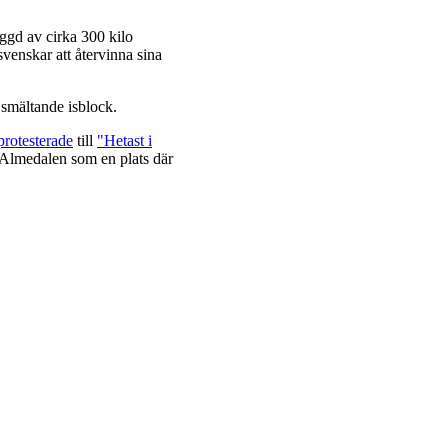
gd av cirka 300 kilo
venskar att återvinna sina
 smältande isblock.
protesterade
till
"Hetast i
a Almedalen som en plats där