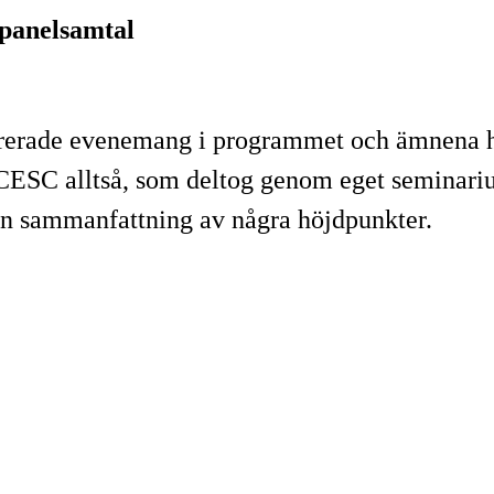
 panelsamtal
rerade evenemang i programmet och ämnena hål
ör CESC alltså, som deltog genom eget semina
r en sammanfattning av några höjdpunkter.