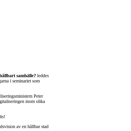
t hållbart samhälle?
leddes
arna i seminariet som
aliseringsministern Peter
gitaliseringen inom olika
tis!
dsvision av en hållbar stad