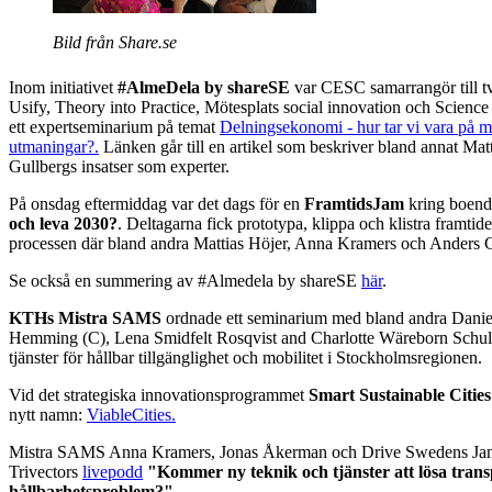
Bild från Share.se
Inom initiativet
#AlmeDela by shareSE
var CESC samarrangör till 
Usify, Theory into Practice, Mötesplats social innovation och Science
ett expertseminarium på temat
Delningsekonomi - hur tar vi vara på m
utmaningar?.
Länken går till en artikel som beskriver bland annat Ma
Gullbergs insatser som experter.
På onsdag eftermiddag var det dags för en
FramtidsJam
kring boend
och leva 2030?
. Deltagarna fick prototypa, klippa och klistra framti
processen där bland andra Mattias Höjer, Anna Kramers och Anders G
Se också en summering av #Almedela by shareSE
här
.
KTHs Mistra SAMS
ordnade ett seminarium med bland andra Danie
Hemming (C), Lena Smidfelt Rosqvist and Charlotte Wäreborn Schult
tjänster för hållbar tillgänglighet och mobilitet i Stockholmsregionen.
Vid det strategiska innovationsprogrammet
Smart Sustainable Cities
nytt namn:
ViableCities.
Mistra SAMS Anna Kramers, Jonas Åkerman och Drive Swedens Jan 
Trivectors
livepodd
"Kommer ny teknik och tjänster att lösa tran
hållbarhetsproblem?"