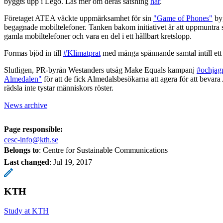
byggts upp i Lego. Läs mer om deras satsning
här
.
Företaget ATEA väckte uppmärksamhet för sin
"Game of Phones"
byg
begagnade mobiltelefoner. Tanken bakom initiativet är att uppmuntra s
gamla mobiltelefoner och vara en del i ett hållbart kretslopp.
Formas bjöd in till
#Klimatprat
med många spännande samtal intill ett
Slutligen, PR-byrån Westanders utsåg Make Equals kampanj
#ochjag
Almedalen"
för att de fick Almedalsbesökarna att agera för att bevar
rädsla inte tystar människors röster.
News archive
Page responsible:
cesc-info@kth.se
Belongs to
: Centre for Sustainable Communications
Last changed
:
Jul 19, 2017
KTH
Study at KTH