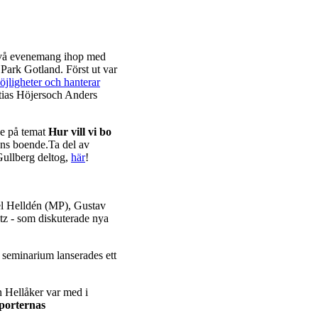
två evenemang ihop med
 Park Gotland. Först ut var
öjligheter och hanterar
ttias Höjersoch Anders
e på temat
Hur vill vi bo
dens boende.Ta del av
ullberg deltog,
här
!
l Helldén (MP), Gustav
z - som diskuterade nya
seminarium lanserades ett
Hellåker var med i
sporternas