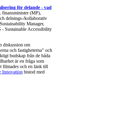
alisering för delande - vad
. finansminister (MP),
h delnings-/kollaborativ
ustainability Manager,
Sustainable Accessibility
n diskussion om
erna och fastigheterna" och
iktigt budskap från de båda
llbarhet är en fråga som
t filmades och en länk till
e Innovation
bistod med