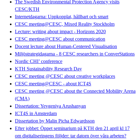
The Swedish Environmental Protection Agency visits
CESC/KTH
Internetdagarna: Uppkopplat, hållbart och smart
CESC meeting@CESC, Mixed Reality Stockholm
Lecture: writing about impact - Horizons 2020
CESC meeting@CESC about communication
Docent lecture about Human-Centered Visualisation
Miljöstrategidagarna - 8 CESC researchers in ConverStations
Nordic CHI’ conference
KTH Sustainability Research Day
CESC meeting @CESC about creative workplaces
CESC meeting@CESC - about ICT4S
CESC meeting @CESC about the Connected Mobility Arena
(CMA)
Dissertation: Yevgeniya Arushanyan
ICT4S in Amsterdam
Dissertation by Malin Picha Edwardsson
Efter jobbet: Öppet seminarium på KTH den 21 april kl 17
om digitaliseringens följder: tar datorn över våra arbeten?