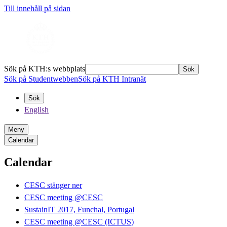
Till innehåll på sidan
Sök på KTH:s webbplats
Sök
Sök på Studentwebben
Sök på KTH Intranät
Sök
English
Meny
Calendar
Calendar
CESC stänger ner
CESC meeting @CESC
SustainIT 2017, Funchal, Portugal
CESC meeting @CESC (ICTUS)