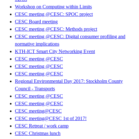
Workshop on Computing within Limits
CESC meeting @CESC: SPOC project
CESC Board meeting
CESC meeting @CESC: Methods project
CESC meeting @CESC: Digital consumer profiling and
normative implications
KTH-ICT Smart City Networking Event
CESC meeting @CESC
CESC meeting @CESC
CESC meeting @CESC
Regional Environmental Day 2017: Stockholm County
Council - Transports
CESC meeting @CESC
CESC meeting @CESC
CESC meeting@CESC
CESC meeting@CESC 1st of 2017!
CESC Retreat / work camp
CESC Christmas lunch