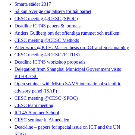
Smarta städer 2017
Så kan Sverige digitalisera för hållbarhet
CESC meeting @CESC (SPOC)
Deadline ICT4S papers & journals
Anders Gullberg om det offentliga rummet och trafiken
CESC meeting @CESC Methods
After-work @KTH: Master thesis on ICT and Sustainability
CESC meeting @CESC (ICTUS)
Deadline ICT4S workshop proposals
Delegation from Shanghai Municipal Government visits
KTH/CESC
Open seminar with Mistra SAMS international scientific
advisory panel (ISAP)
CESC meeting @CESC (SPOC)
CESC team meeting
ICT4S Summer School
CESC seminar in Almedalen
Dead-line – papers for special issue on ICT and the UN
SDGs