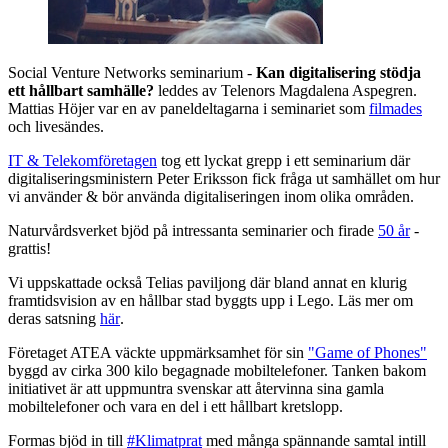
Social Venture Networks seminarium -
Kan digitalisering stödja
ett hållbart samhälle?
leddes av Telenors Magdalena Aspegren.
Mattias Höjer var en av paneldeltagarna i seminariet som
filmades
och livesändes.
IT & Telekomföretagen
tog ett lyckat grepp i ett seminarium där
digitaliseringsministern Peter Eriksson fick fråga ut samhället om hur
vi använder & bör använda digitaliseringen inom olika områden.
Naturvårdsverket bjöd på intressanta seminarier och firade
50 år
-
grattis!
Vi uppskattade också Telias paviljong där bland annat en klurig
framtidsvision av en hållbar stad byggts upp i Lego. Läs mer om
deras satsning
här
.
Företaget ATEA väckte uppmärksamhet för sin
"Game of Phones"
byggd av cirka 300 kilo begagnade mobiltelefoner. Tanken bakom
initiativet är att uppmuntra svenskar att återvinna sina gamla
mobiltelefoner och vara en del i ett hållbart kretslopp.
Formas bjöd in till
#Klimatprat
med många spännande samtal intill