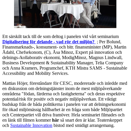
Ett särskilt tack till de som deltog i panelen vid vårt seminarium
Digitalisering för delande - vad rör det miljön?
; Per Bolund,
Finansmarknads-, konsument- och bitr. finansminister (MP), Martin
Ådahl, Chefsekonom, (C), Åsa Minoz, Expert på innovation och
delnings-/kollaborativ ekonomi, ModigMinoz, Magnus Lindwall,
Business Development & Sustainability Manager, Telia Company
och Anna Kramers, Programchef, KTH Mistra SAMS - Sustainable
Accessibility and Mobility Services.
Mattias Höjer, föreståndare för CESC, modererade och inledde med
en diskussion om delningstjänster inom de mest miljöpåverkande
områdena "födan, färderna och fastigheterna" och deras respektive
potential/risk för positiv och negativ miljöpåverkan. Ett viktigt
budskap från de båda politikerna i panelen var att delningsekonomi
för ökad miljömässig hållbarhet är en fråga som både Miljöpartiet
och Centerpartiet vill driva framöver. Hela seminariet filmades och
en länk till filmen kommer
här
så snart den är klar. Teaterskeppet
och
Sustainable Innovation
bistod med smidigt arrangemang.