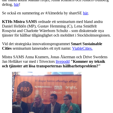
deltog,
här
!
Se också en summering av #Almedela by shareSE
här
.
KTHs Mistra SAMS
ordnade ett seminarium med bland andra
Daniel Helldén (MP), Gustav Hemming (C), Lena Smidfelt
Rosqvist and Charlotte Wäreborn Schultz - som diskuterade nya
tjänster för hållbar tillgänglighet och mobilitet i Stockholmsregionen.
Vid det strategiska innovationsprogrammet
Smart Sustainable
Cities
seminarium lanserades ett nytt namn:
ViableCities.
Mistra SAMS Anna Kramers, Jonas Åkerman och Drive Swedens
Jan Hellåker var med i Trivectors
livepodd
"Kommer ny teknik
och tjänster att lösa transporternas hållbarhetsproblem?"