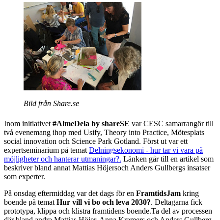
Bild från Share.se
Inom initiativet
#AlmeDela by shareSE
var CESC samarrangör till
två evenemang ihop med Usify, Theory into Practice, Mötesplats
social innovation och Science Park Gotland. Först ut var ett
expertseminarium på temat
Delningsekonomi - hur tar vi vara på
möjligheter och hanterar utmaningar?.
Länken går till en artikel som
beskriver bland annat Mattias Höjersoch Anders Gullbergs insatser
som experter.
På onsdag eftermiddag var det dags för en
FramtidsJam
kring
boende på temat
Hur vill vi bo och leva 2030?
. Deltagarna fick
prototypa, klippa och klistra framtidens boende.Ta del av processen
där bland andra Mattias Höjer, Anna Kramers och Anders Gullberg