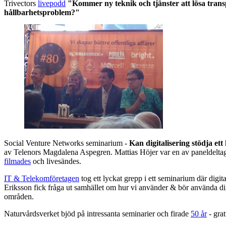
Trivectors
livepodd
"Kommer ny teknik och tjänster att lösa tran
hållbarhetsproblem?"
Social Venture Networks seminarium -
Kan digitalisering stödja et
av Telenors Magdalena Aspegren. Mattias Höjer var en av paneldeltag
filmades
och livesändes.
IT & Telekomföretagen
tog ett lyckat grepp i ett seminarium där digit
Eriksson fick fråga ut samhället om hur vi använder & bör använda di
områden.
Naturvårdsverket bjöd på intressanta seminarier och firade
50 år
- grat