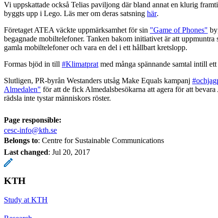
Vi uppskattade också Telias paviljong där bland annat en klurig framti
byggts upp i Lego. Läs mer om deras satsning
här
.
Företaget ATEA väckte uppmärksamhet för sin
"Game of Phones"
byg
begagnade mobiltelefoner. Tanken bakom initiativet är att uppmuntra s
gamla mobiltelefoner och vara en del i ett hållbart kretslopp.
Formas bjöd in till
#Klimatprat
med många spännande samtal intill ett
Slutligen, PR-byrån Westanders utsåg Make Equals kampanj
#ochjag
Almedalen"
för att de fick Almedalsbesökarna att agera för att bevar
rädsla inte tystar människors röster.
Page responsible:
cesc-info@kth.se
Belongs to
: Centre for Sustainable Communications
Last changed
:
Jul 20, 2017
KTH
Study at KTH