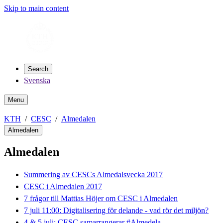
Skip to main content
Search
Svenska
Menu
KTH
CESC
Almedalen
Almedalen
Almedalen
Summering av CESCs Almedalsvecka 2017
CESC i Almedalen 2017
7 frågor till Mattias Höjer om CESC i Almedalen
7 juli 11:00: Digitalisering för delande - vad rör det miljön?
4 & 5 juli: CESC samarrangerar #Almedela