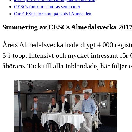
CESCs forskare i andras seminarier
Om CESCs forskare på plats i Almedalen
Summering av CESCs Almedalsvecka 201
Årets Almedalsvecka hade drygt 4 000 regist
5-i-topp. Intensivt och mycket intressant f
åhörare. Tack till alla inblandade, här följe