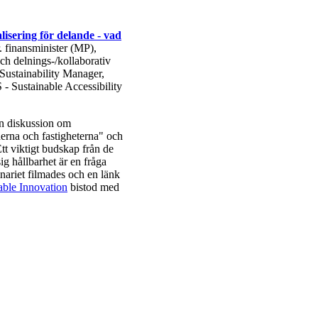
alisering för delande - vad
. finansminister (MP),
h delnings-/kollaborativ
ustainability Manager,
Sustainable Accessibility
n diskussion om
erna och fastigheterna" och
Ett viktigt budskap från de
g hållbarhet är en fråga
nariet filmades och en länk
able Innovation
bistod med