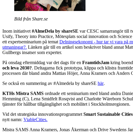
Bild från Share.se
Inom initiativet
#AlmeDela by shareSE
var CESC samarrangör till 
Usify, Theory into Practice, Mötesplats social innovation och Science
ett expertseminarium på temat
Delningsekonomi - hur tar vi vara på m
utmaningar?.
Länken går till en artikel som beskriver bland annat Ma
Gullbergs insatser som experter.
På onsdag eftermiddag var det dags för en
FramtidsJam
kring boend
och leva 2030?
. Deltagarna fick prototypa, klippa och klistra framti
processen där bland andra Mattias Höjer, Anna Kramers och Anders G
Se också en summering av #Almedela by shareSE
här
.
KTHs Mistra SAMS
ordnade ett seminarium med bland andra Danie
Hemming (C), Lena Smidfelt Rosqvist and Charlotte Wäreborn Schult
tjänster för hållbar tillgänglighet och mobilitet i Stockholmsregionen.
Vid det strategiska innovationsprogrammet
Smart Sustainable Cities
nytt namn:
ViableCities.
Mistra SAMS Anna Kramers, Jonas Åkerman och Drive Swedens Jan 