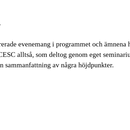
7
rerade evenemang i programmet och ämnena hål
ör CESC alltså, som deltog genom eget semina
r en sammanfattning av några höjdpunkter.