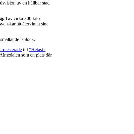
dsvision av en hållbar stad
gd av cirka 300 kilo
venskar att återvinna sina
 smältande isblock.
protesterade
till
"Hetast i
a Almedalen som en plats där