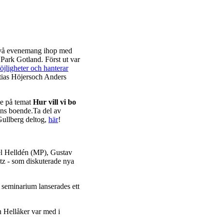
två evenemang ihop med
 Park Gotland. Först ut var
öjligheter och hanterar
ttias Höjersoch Anders
e på temat
Hur vill vi bo
dens boende.Ta del av
ullberg deltog,
här
!
l Helldén (MP), Gustav
z - som diskuterade nya
seminarium lanserades ett
Hellåker var med i