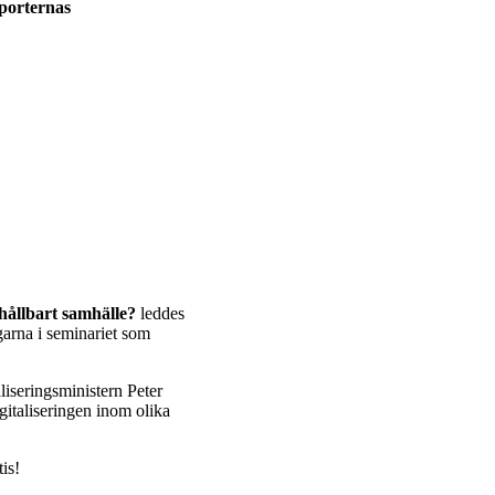
sporternas
t hållbart samhälle?
leddes
arna i seminariet som
aliseringsministern Peter
gitaliseringen inom olika
tis!