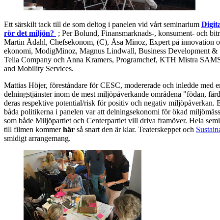
Ett särskilt tack till de som deltog i panelen vid vårt seminarium
Digit
rör det miljön?
; Per Bolund, Finansmarknads-, konsument- och bitr
Martin Ådahl, Chefsekonom, (C), Åsa Minoz, Expert på innovation oc
ekonomi, ModigMinoz, Magnus Lindwall, Business Development & S
Telia Company och Anna Kramers, Programchef, KTH Mistra SAMS - 
and Mobility Services.
Mattias Höjer, föreståndare för CESC, modererade och inledde med e
delningstjänster inom de mest miljöpåverkande områdena "födan, färd
deras respektive potential/risk för positiv och negativ miljöpåverkan. 
båda politikerna i panelen var att delningsekonomi för ökad miljömässi
som både Miljöpartiet och Centerpartiet vill driva framöver. Hela semi
till filmen kommer
här
så snart den är klar. Teaterskeppet och
Sustain
smidigt arrangemang.